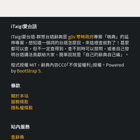
iTaigi愛台語
iTaigi愛台語-群眾台語辭典是
g0v 零時政府
專案「萌典」的延
伸專案，想知道一個詞的台語怎麼說，來這裡查就對了！甚麼
都可以查，但不一定查得到，查不到時可以發問，或者自己發
明台語講法貢獻給大家，簡單說就是「自己的辭典自己編」。
程式授權 MIT，辭典內容CC0｢不保留權利｣授權。Powered
by
BootStrap 5
.
條款
關於本站
服務條款
隱私權條款
站內服務
查辭典