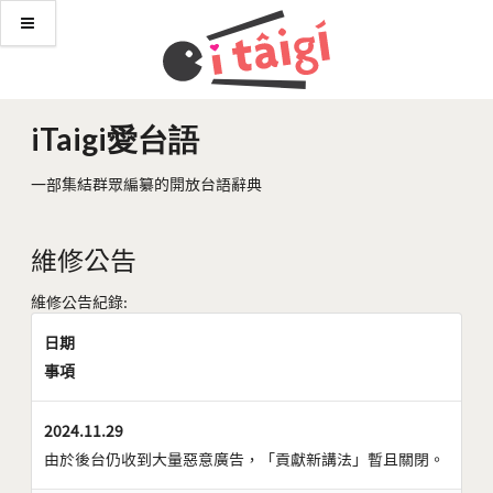
iTaigi愛台語
一部集結群眾編纂的開放台語辭典
維修公告
維修公告紀錄:
日期
事項
2024.11.29
由於後台仍收到大量惡意廣告，「貢獻新講法」暫且關閉。