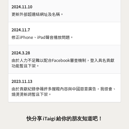
2024.11.10
更新外部超連結網址及名稱。
2024.11.7
修正iPhone、iPad聲音播放問題。
2024.3.28
由於人力不足難以配合Facebook審查機制，登入具名貢獻
功能暫且下架。
2023.11.13
由於貢獻紀錄參雜許多腥羶內容與中國惡意廣告，我很會、
燒燙燙新詞暫且下架。
快分享 iTaigi 給你的朋友知道吧！