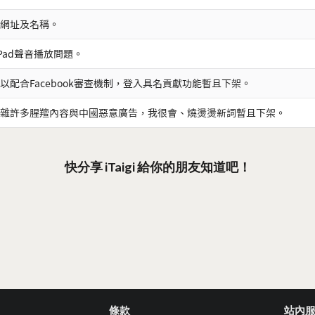
網址及名稱。
iPad聲音播放問題。
以配合Facebook審查機制，登入具名貢獻功能暫且下架。
雜許多腥羶內容與中國惡意廣告，我很會、燒燙燙新詞暫且下架。
快分享 iTaigi 給你的朋友知道吧！
條款
站內