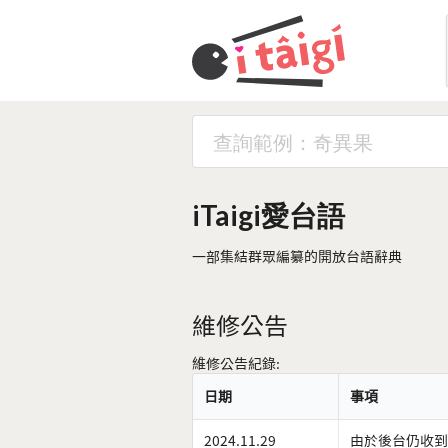
iTaigi愛台語
一部集結群眾編纂的開放台語辭典
維修公告
維修公告紀錄:
日期
事項
2024.11.29
由於後台仍收到