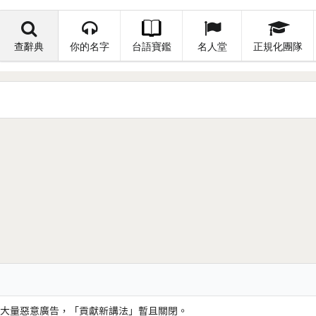
查辭典
你的名字
台語寶鑑
名人堂
正規化團隊
大量惡意廣告，「貢獻新講法」暫且關閉。