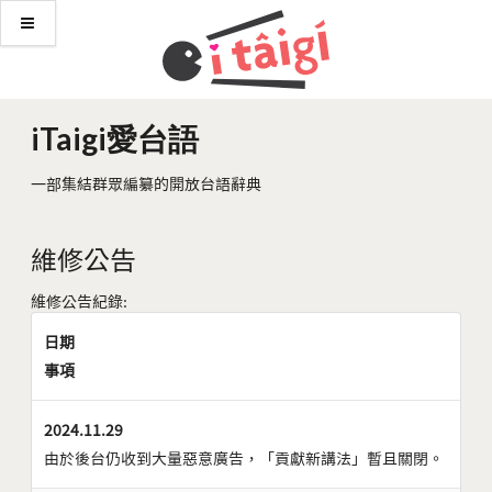
iTaigi愛台語
一部集結群眾編纂的開放台語辭典
維修公告
維修公告紀錄:
日期
事項
2024.11.29
由於後台仍收到大量惡意廣告，「貢獻新講法」暫且關閉。