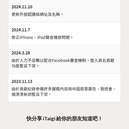
2024.11.10
更新外部超連結網址及名稱。
2024.11.7
修正iPhone、iPad聲音播放問題。
2024.3.28
由於人力不足難以配合Facebook審查機制，登入具名貢獻
功能暫且下架。
2023.11.13
由於貢獻紀錄參雜許多腥羶內容與中國惡意廣告，我很會、
燒燙燙新詞暫且下架。
快分享 iTaigi 給你的朋友知道吧！