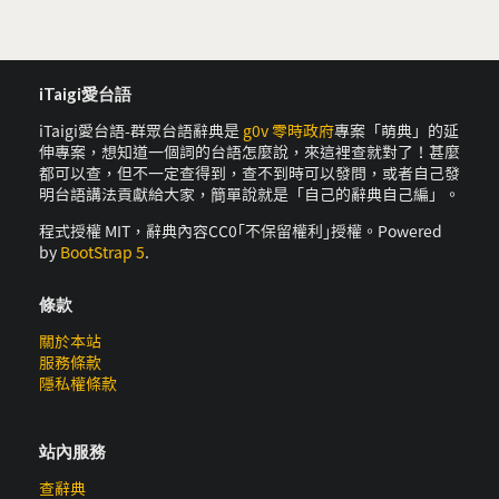
iTaigi愛台語
iTaigi愛台語-群眾台語辭典是
g0v 零時政府
專案「萌典」的延
伸專案，想知道一個詞的台語怎麼說，來這裡查就對了！甚麼
都可以查，但不一定查得到，查不到時可以發問，或者自己發
明台語講法貢獻給大家，簡單說就是「自己的辭典自己編」。
程式授權 MIT，辭典內容CC0｢不保留權利｣授權。Powered
by
BootStrap 5
.
條款
關於本站
服務條款
隱私權條款
站內服務
查辭典