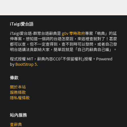
iTaigi愛台語
iTaigi愛台語-群眾台語辭典是
g0v 零時政府
專案「萌典」的延
伸專案，想知道一個詞的台語怎麼說，來這裡查就對了！甚麼
都可以查，但不一定查得到，查不到時可以發問，或者自己發
明台語講法貢獻給大家，簡單說就是「自己的辭典自己編」。
程式授權 MIT，辭典內容CC0｢不保留權利｣授權。Powered
by
BootStrap 5
.
條款
關於本站
服務條款
隱私權條款
站內服務
查辭典