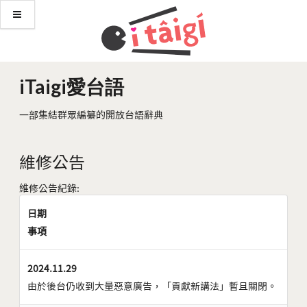
iTaigi愛台語
一部集結群眾編纂的開放台語辭典
維修公告
維修公告紀錄:
日期
事項
2024.11.29
由於後台仍收到大量惡意廣告，「貢獻新講法」暫且關閉。