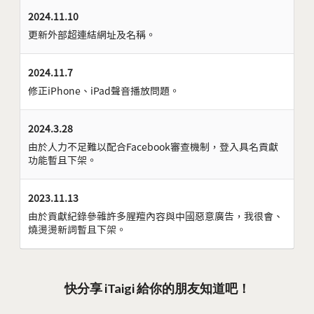
2024.11.10
更新外部超連結網址及名稱。
2024.11.7
修正iPhone、iPad聲音播放問題。
2024.3.28
由於人力不足難以配合Facebook審查機制，登入具名貢獻
功能暫且下架。
2023.11.13
由於貢獻紀錄參雜許多腥羶內容與中國惡意廣告，我很會、
燒燙燙新詞暫且下架。
快分享 iTaigi 給你的朋友知道吧！