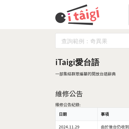
iTaigi愛台語
一部集結群眾編纂的開放台語辭典
維修公告
維修公告紀錄:
日期
事項
2024.11.29
由於後台仍收到