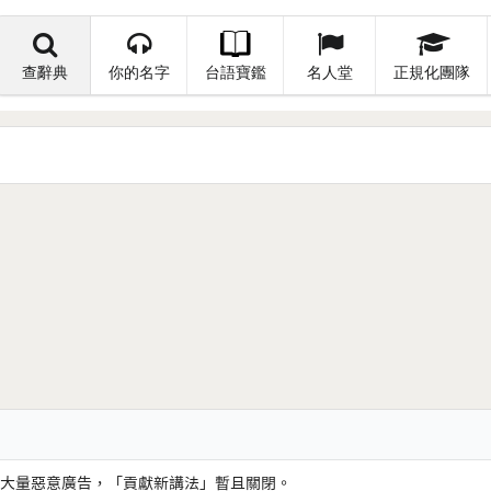
查辭典
你的名字
台語寶鑑
名人堂
正規化團隊
大量惡意廣告，「貢獻新講法」暫且關閉。