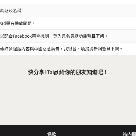
網址及名稱。
iPad聲音播放問題。
以配合Facebook審查機制，登入具名貢獻功能暫且下架。
雜許多腥羶內容與中國惡意廣告，我很會、燒燙燙新詞暫且下架。
快分享 iTaigi 給你的朋友知道吧！
條款
站內