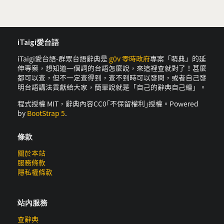
iTaigi愛台語
iTaigi愛台語-群眾台語辭典是
g0v 零時政府
專案「萌典」的延
伸專案，想知道一個詞的台語怎麼說，來這裡查就對了！甚麼
都可以查，但不一定查得到，查不到時可以發問，或者自己發
明台語講法貢獻給大家，簡單說就是「自己的辭典自己編」。
程式授權 MIT，辭典內容CC0｢不保留權利｣授權。Powered
by
BootStrap 5
.
條款
關於本站
服務條款
隱私權條款
站內服務
查辭典