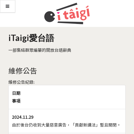
iTaigi愛台語
一部集結群眾編纂的開放台語辭典
維修公告
維修公告紀錄:
日期
事項
2024.11.29
由於後台仍收到大量惡意廣告，「貢獻新講法」暫且關閉。