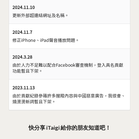
2024.11.10
更新外部超連結網址及名稱。
2024.11.7
修正iPhone、iPad聲音播放問題。
2024.3.28
由於人力不足難以配合Facebook審查機制，登入具名貢獻
功能暫且下架。
2023.11.13
由於貢獻紀錄參雜許多腥羶內容與中國惡意廣告，我很會、
燒燙燙新詞暫且下架。
快分享 iTaigi 給你的朋友知道吧！