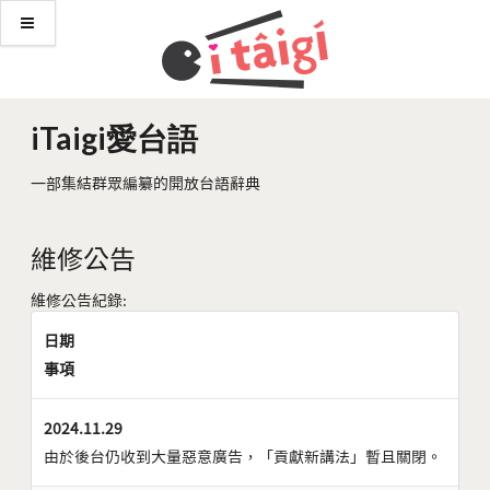
iTaigi愛台語
一部集結群眾編纂的開放台語辭典
維修公告
維修公告紀錄:
日期
事項
2024.11.29
由於後台仍收到大量惡意廣告，「貢獻新講法」暫且關閉。