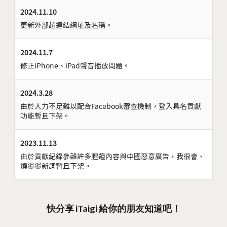
2024.11.10
更新外部超連結網址及名稱。
2024.11.7
修正iPhone、iPad聲音播放問題。
2024.3.28
由於人力不足難以配合Facebook審查機制，登入具名貢獻
功能暫且下架。
2023.11.13
由於貢獻紀錄參雜許多腥羶內容與中國惡意廣告，我很會、
燒燙燙新詞暫且下架。
快分享 iTaigi 給你的朋友知道吧！