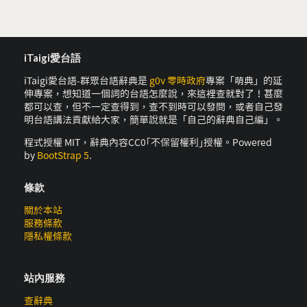
iTaigi愛台語
iTaigi愛台語-群眾台語辭典是
g0v 零時政府
專案「萌典」的延
伸專案，想知道一個詞的台語怎麼說，來這裡查就對了！甚麼
都可以查，但不一定查得到，查不到時可以發問，或者自己發
明台語講法貢獻給大家，簡單說就是「自己的辭典自己編」。
程式授權 MIT，辭典內容CC0｢不保留權利｣授權。Powered
by
BootStrap 5
.
條款
關於本站
服務條款
隱私權條款
站內服務
查辭典