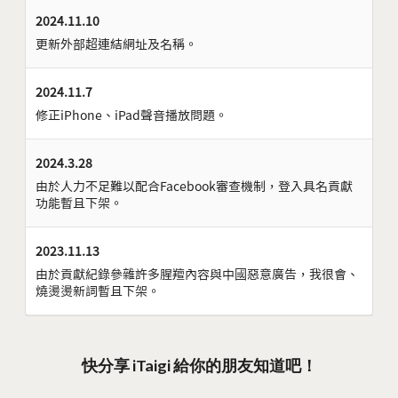
2024.11.10
更新外部超連結網址及名稱。
2024.11.7
修正iPhone、iPad聲音播放問題。
2024.3.28
由於人力不足難以配合Facebook審查機制，登入具名貢獻
功能暫且下架。
2023.11.13
由於貢獻紀錄參雜許多腥羶內容與中國惡意廣告，我很會、
燒燙燙新詞暫且下架。
快分享 iTaigi 給你的朋友知道吧！