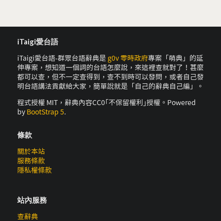
iTaigi愛台語
iTaigi愛台語-群眾台語辭典是
g0v 零時政府
專案「萌典」的延
伸專案，想知道一個詞的台語怎麼說，來這裡查就對了！甚麼
都可以查，但不一定查得到，查不到時可以發問，或者自己發
明台語講法貢獻給大家，簡單說就是「自己的辭典自己編」。
程式授權 MIT，辭典內容CC0｢不保留權利｣授權。Powered
by
BootStrap 5
.
條款
關於本站
服務條款
隱私權條款
站內服務
查辭典