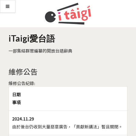
iTaigi愛台語
一部集結群眾編纂的開放台語辭典
維修公告
維修公告紀錄:
日期
事項
2024.11.29
由於後台仍收到大量惡意廣告，「貢獻新講法」暫且關閉。