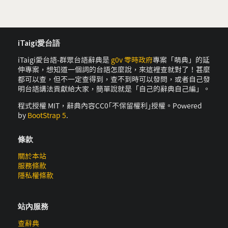
iTaigi愛台語
iTaigi愛台語-群眾台語辭典是
g0v 零時政府
專案「萌典」的延
伸專案，想知道一個詞的台語怎麼說，來這裡查就對了！甚麼
都可以查，但不一定查得到，查不到時可以發問，或者自己發
明台語講法貢獻給大家，簡單說就是「自己的辭典自己編」。
程式授權 MIT，辭典內容CC0｢不保留權利｣授權。Powered
by
BootStrap 5
.
條款
關於本站
服務條款
隱私權條款
站內服務
查辭典