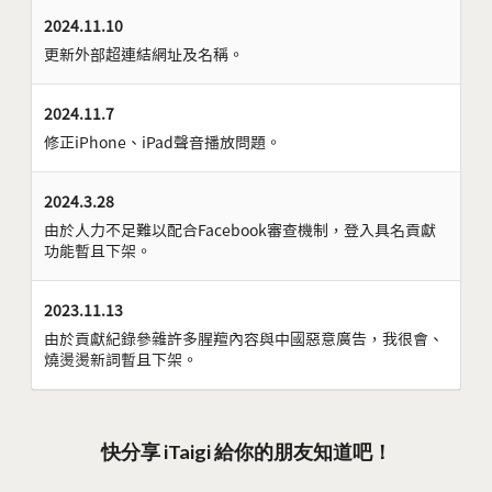
2024.11.10
更新外部超連結網址及名稱。
2024.11.7
修正iPhone、iPad聲音播放問題。
2024.3.28
由於人力不足難以配合Facebook審查機制，登入具名貢獻
功能暫且下架。
2023.11.13
由於貢獻紀錄參雜許多腥羶內容與中國惡意廣告，我很會、
燒燙燙新詞暫且下架。
快分享 iTaigi 給你的朋友知道吧！