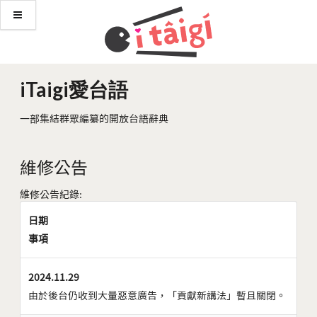
iTaigi愛台語
一部集結群眾編纂的開放台語辭典
維修公告
維修公告紀錄:
日期
事項
2024.11.29
由於後台仍收到大量惡意廣告，「貢獻新講法」暫且關閉。