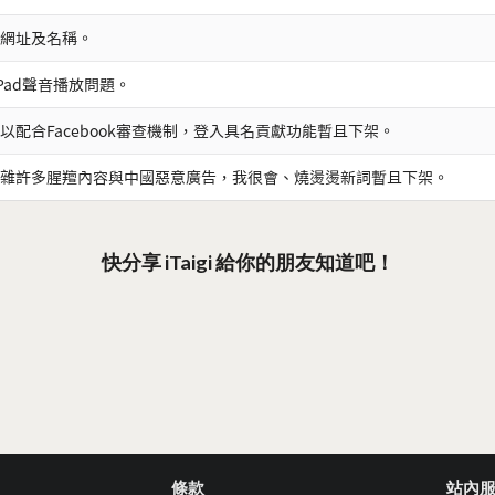
網址及名稱。
iPad聲音播放問題。
以配合Facebook審查機制，登入具名貢獻功能暫且下架。
雜許多腥羶內容與中國惡意廣告，我很會、燒燙燙新詞暫且下架。
快分享 iTaigi 給你的朋友知道吧！
條款
站內