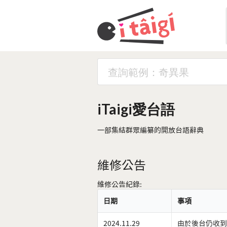
iTaigi愛台語
一部集結群眾編纂的開放台語辭典
維修公告
維修公告紀錄:
日期
事項
2024.11.29
由於後台仍收到