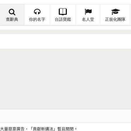
查辭典
你的名字
台語寶鑑
名人堂
正規化團隊
大量惡意廣告，「貢獻新講法」暫且關閉。