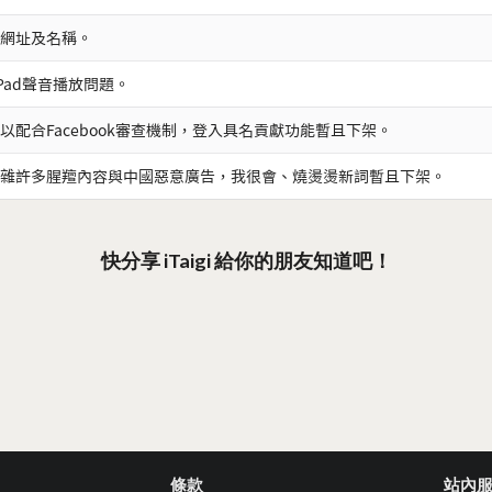
網址及名稱。
iPad聲音播放問題。
以配合Facebook審查機制，登入具名貢獻功能暫且下架。
雜許多腥羶內容與中國惡意廣告，我很會、燒燙燙新詞暫且下架。
快分享 iTaigi 給你的朋友知道吧！
條款
站內