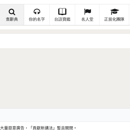
查辭典
你的名字
台語寶鑑
名人堂
正規化團隊
大量惡意廣告，「貢獻新講法」暫且關閉。