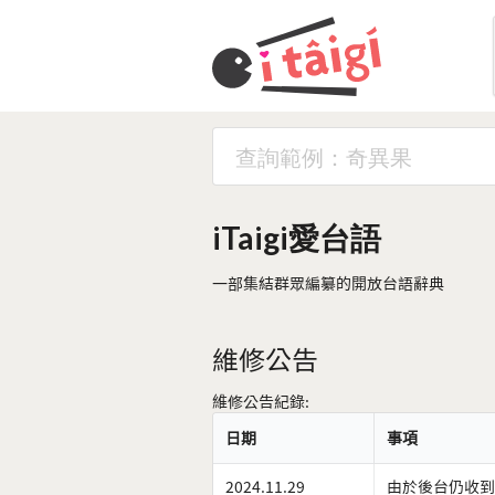
iTaigi愛台語
一部集結群眾編纂的開放台語辭典
維修公告
維修公告紀錄:
日期
事項
2024.11.29
由於後台仍收到