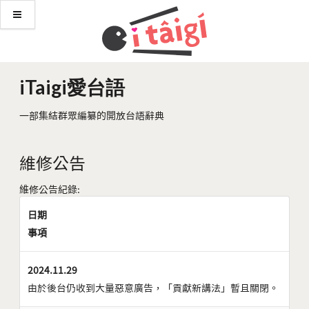
iTaigi愛台語
一部集結群眾編纂的開放台語辭典
維修公告
維修公告紀錄:
日期
事項
2024.11.29
由於後台仍收到大量惡意廣告，「貢獻新講法」暫且關閉。