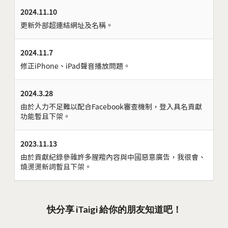
2024.11.10
更新外部超連結網址及名稱。
2024.11.7
修正iPhone、iPad聲音播放問題。
2024.3.28
由於人力不足難以配合Facebook審查機制，登入具名貢獻
功能暫且下架。
2023.11.13
由於貢獻紀錄參雜許多腥羶內容與中國惡意廣告，我很會、
燒燙燙新詞暫且下架。
快分享 iTaigi 給你的朋友知道吧！