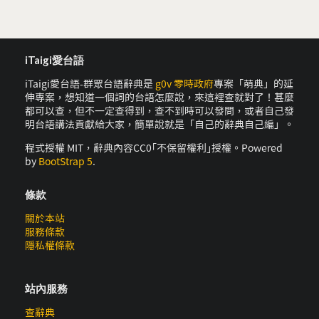
iTaigi愛台語
iTaigi愛台語-群眾台語辭典是
g0v 零時政府
專案「萌典」的延
伸專案，想知道一個詞的台語怎麼說，來這裡查就對了！甚麼
都可以查，但不一定查得到，查不到時可以發問，或者自己發
明台語講法貢獻給大家，簡單說就是「自己的辭典自己編」。
程式授權 MIT，辭典內容CC0｢不保留權利｣授權。Powered
by
BootStrap 5
.
條款
關於本站
服務條款
隱私權條款
站內服務
查辭典