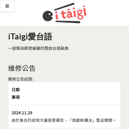
iTaigi愛台語
一部集結群眾編纂的開放台語辭典
維修公告
維修公告紀錄:
日期
事項
2024.11.29
由於後台仍收到大量惡意廣告，「貢獻新講法」暫且關閉。