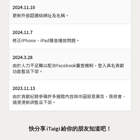
2024.11.10
更新外部超連結網址及名稱。
2024.11.7
修正iPhone、iPad聲音播放問題。
2024.3.28
由於人力不足難以配合Facebook審查機制，登入具名貢獻
功能暫且下架。
2023.11.13
由於貢獻紀錄參雜許多腥羶內容與中國惡意廣告，我很會、
燒燙燙新詞暫且下架。
快分享 iTaigi 給你的朋友知道吧！