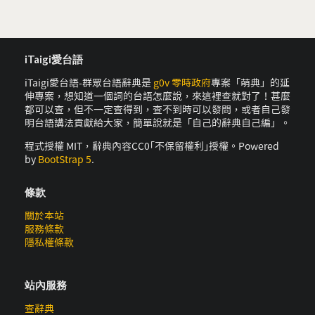
iTaigi愛台語
iTaigi愛台語-群眾台語辭典是
g0v 零時政府
專案「萌典」的延
伸專案，想知道一個詞的台語怎麼說，來這裡查就對了！甚麼
都可以查，但不一定查得到，查不到時可以發問，或者自己發
明台語講法貢獻給大家，簡單說就是「自己的辭典自己編」。
程式授權 MIT，辭典內容CC0｢不保留權利｣授權。Powered
by
BootStrap 5
.
條款
關於本站
服務條款
隱私權條款
站內服務
查辭典