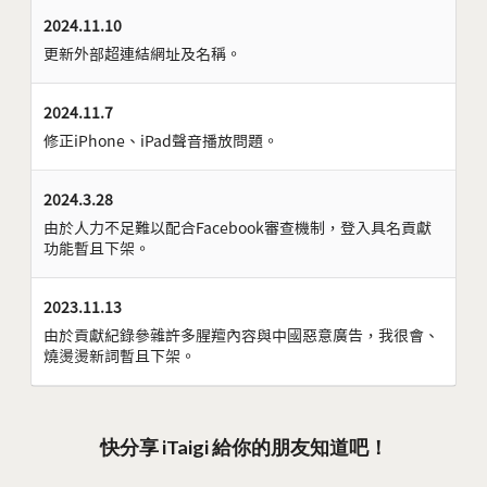
2024.11.10
更新外部超連結網址及名稱。
2024.11.7
修正iPhone、iPad聲音播放問題。
2024.3.28
由於人力不足難以配合Facebook審查機制，登入具名貢獻
功能暫且下架。
2023.11.13
由於貢獻紀錄參雜許多腥羶內容與中國惡意廣告，我很會、
燒燙燙新詞暫且下架。
快分享 iTaigi 給你的朋友知道吧！