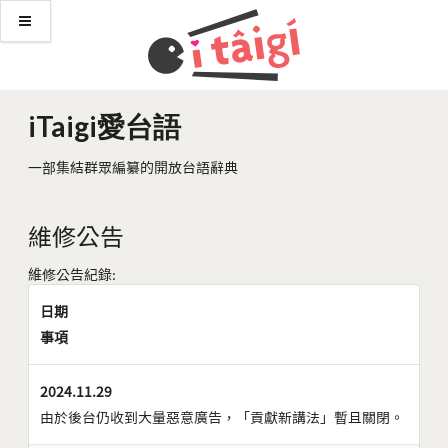
iTaigi愛台語
一部集結群眾編纂的開放台語辭典
維修公告
維修公告紀錄:
日期
事項
2024.11.29
由於後台仍收到大量惡意廣告，「貢獻新講法」暫且關閉。