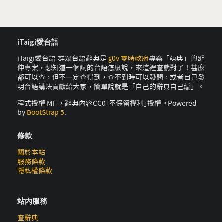
iTaigi愛台語
iTaigi愛台語-群眾台語辭典是
g0v 零時政府
專案「萌典」的延
伸專案，想知道一個詞的台語怎麼說，來這裡查就對了！甚麼
都可以查，但不一定查得到，查不到時可以發問，或者自己發
明台語講法貢獻給大家，簡單說就是「自己的辭典自己編」。
程式授權 MIT，辭典內容CC0｢不保留權利｣授權。Powered
by
BootStrap 5
.
條款
關於本站
服務條款
隱私權條款
站內服務
查辭典