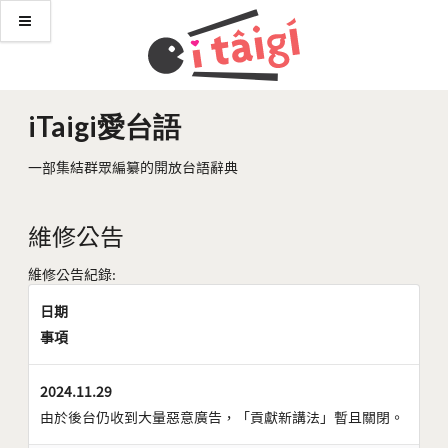
iTaigi愛台語
一部集結群眾編纂的開放台語辭典
維修公告
維修公告紀錄:
日期
事項
2024.11.29
由於後台仍收到大量惡意廣告，「貢獻新講法」暫且關閉。