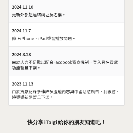
2024.11.10
更新外部超連結網址及名稱。
2024.11.7
修正iPhone、iPad聲音播放問題。
2024.3.28
由於人力不足難以配合Facebook審查機制，登入具名貢獻
功能暫且下架。
2023.11.13
由於貢獻紀錄參雜許多腥羶內容與中國惡意廣告，我很會、
燒燙燙新詞暫且下架。
快分享 iTaigi 給你的朋友知道吧！