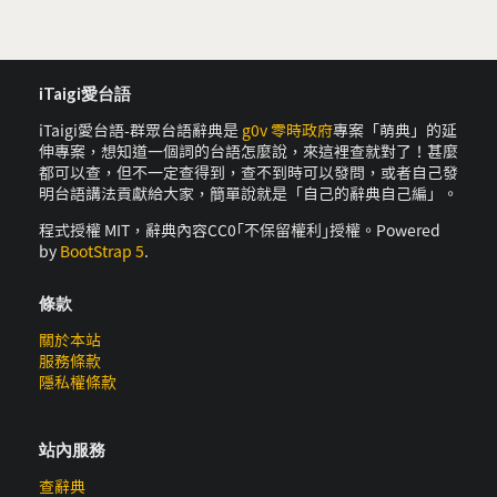
iTaigi愛台語
iTaigi愛台語-群眾台語辭典是
g0v 零時政府
專案「萌典」的延
伸專案，想知道一個詞的台語怎麼說，來這裡查就對了！甚麼
都可以查，但不一定查得到，查不到時可以發問，或者自己發
明台語講法貢獻給大家，簡單說就是「自己的辭典自己編」。
程式授權 MIT，辭典內容CC0｢不保留權利｣授權。Powered
by
BootStrap 5
.
條款
關於本站
服務條款
隱私權條款
站內服務
查辭典