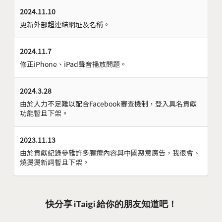
2024.11.10
更新外部超連結網址及名稱。
2024.11.7
修正iPhone、iPad聲音播放問題。
2024.3.28
由於人力不足難以配合Facebook審查機制，登入具名貢獻
功能暫且下架。
2023.11.13
由於貢獻紀錄參雜許多腥羶內容與中國惡意廣告，我很會、
燒燙燙新詞暫且下架。
快分享 iTaigi 給你的朋友知道吧！