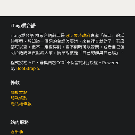
iTaigi愛台語
iTaigi愛台語-群眾台語辭典是
g0v 零時政府
專案「萌典」的延
伸專案，想知道一個詞的台語怎麼說，來這裡查就對了！甚麼
都可以查，但不一定查得到，查不到時可以發問，或者自己發
明台語講法貢獻給大家，簡單說就是「自己的辭典自己編」。
程式授權 MIT，辭典內容CC0｢不保留權利｣授權。Powered
by
BootStrap 5
.
條款
關於本站
服務條款
隱私權條款
站內服務
查辭典