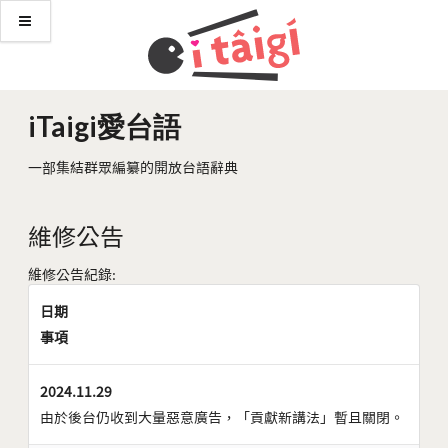
iTaigi愛台語
一部集結群眾編纂的開放台語辭典
維修公告
維修公告紀錄:
日期
事項
2024.11.29
由於後台仍收到大量惡意廣告，「貢獻新講法」暫且關閉。