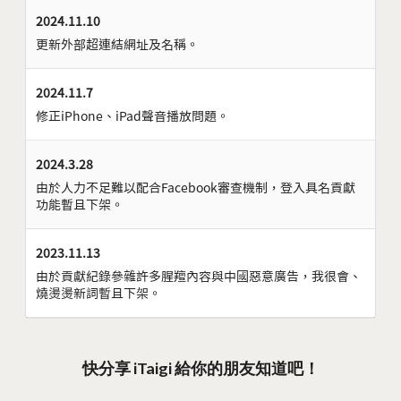
2024.11.10
更新外部超連結網址及名稱。
2024.11.7
修正iPhone、iPad聲音播放問題。
2024.3.28
由於人力不足難以配合Facebook審查機制，登入具名貢獻
功能暫且下架。
2023.11.13
由於貢獻紀錄參雜許多腥羶內容與中國惡意廣告，我很會、
燒燙燙新詞暫且下架。
快分享 iTaigi 給你的朋友知道吧！