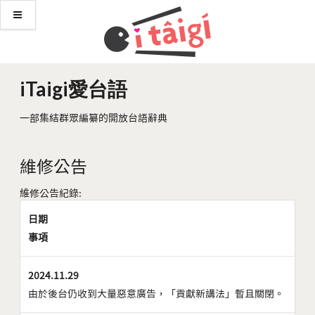
iTaigi愛台語
一部集結群眾編纂的開放台語辭典
維修公告
維修公告紀錄:
日期
事項
2024.11.29
由於後台仍收到大量惡意廣告，「貢獻新講法」暫且關閉。