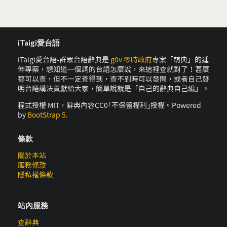
iTaigi愛台語
iTaigi愛台語-群眾台語辭典是
g0v 零時政府
專案「萌典」的延
伸專案，想知道一個詞的台語怎麼說，來這裡查就對了！甚麼
都可以查，但不一定查得到，查不到時可以發問，或者自己發
明台語講法貢獻給大家，簡單說就是「自己的辭典自己編」。
程式授權 MIT，辭典內容CC0｢不保留權利｣授權。Powered
by
BootStrap 5
.
條款
關於本站
服務條款
隱私權條款
站內服務
查辭典