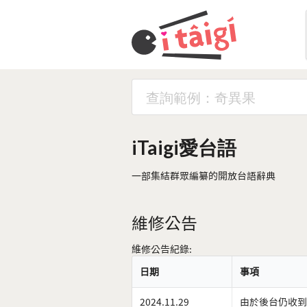
iTaigi愛台語
一部集結群眾編纂的開放台語辭典
維修公告
維修公告紀錄:
日期
事項
2024.11.29
由於後台仍收到