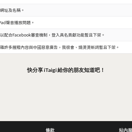
網址及名稱。
iPad聲音播放問題。
以配合Facebook審查機制，登入具名貢獻功能暫且下架。
雜許多腥羶內容與中國惡意廣告，我很會、燒燙燙新詞暫且下架。
快分享 iTaigi 給你的朋友知道吧！
條款
站內