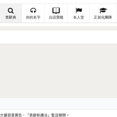
查辭典
你的名字
台語寶鑑
名人堂
正規化團隊
大量惡意廣告，「貢獻新講法」暫且關閉。