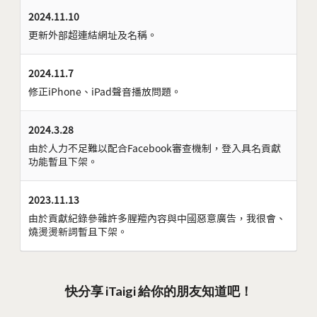
2024.11.10
更新外部超連結網址及名稱。
2024.11.7
修正iPhone、iPad聲音播放問題。
2024.3.28
由於人力不足難以配合Facebook審查機制，登入具名貢獻
功能暫且下架。
2023.11.13
由於貢獻紀錄參雜許多腥羶內容與中國惡意廣告，我很會、
燒燙燙新詞暫且下架。
快分享 iTaigi 給你的朋友知道吧！