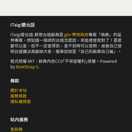
iTaigi愛台語
iTaigi愛台語-群眾台語辭典是
g0v 零時政府
專案「萌典」的延
伸專案，想知道一個詞的台語怎麼說，來這裡查就對了！甚麼
都可以查，但不一定查得到，查不到時可以發問，或者自己發
明台語講法貢獻給大家，簡單說就是「自己的辭典自己編」。
程式授權 MIT，辭典內容CC0｢不保留權利｣授權。Powered
by
BootStrap 5
.
條款
關於本站
服務條款
隱私權條款
站內服務
查辭典