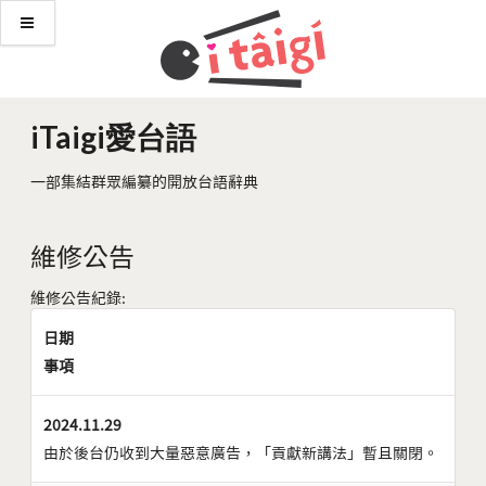
iTaigi愛台語
一部集結群眾編纂的開放台語辭典
維修公告
維修公告紀錄:
日期
事項
2024.11.29
由於後台仍收到大量惡意廣告，「貢獻新講法」暫且關閉。