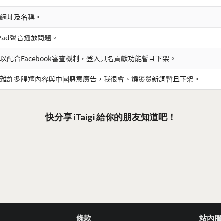
網址及名稱。
iPad聲音播放問題。
以配合Facebook審查機制，登入具名貢獻功能暫且下架。
雜許多腥羶內容與中國惡意廣告，我很會、燒燙燙新詞暫且下架。
快分享 iTaigi 給你的朋友知道吧！
條款
站內