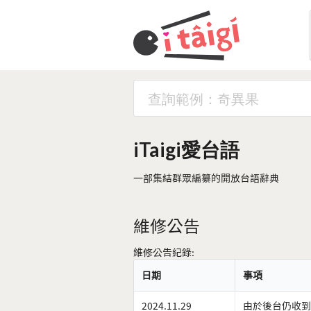
iTaigi愛台語
一部集結群眾編纂的開放台語辭典
維修公告
維修公告紀錄:
日期
事項
2024.11.29
由於後台仍收到