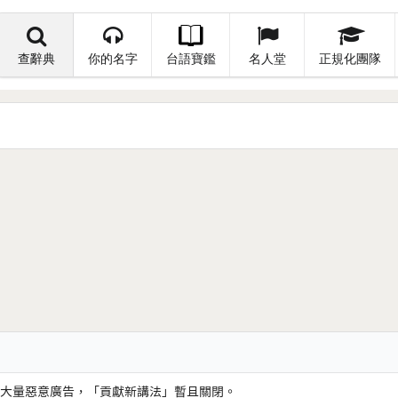
查辭典
你的名字
台語寶鑑
名人堂
正規化團隊
大量惡意廣告，「貢獻新講法」暫且關閉。