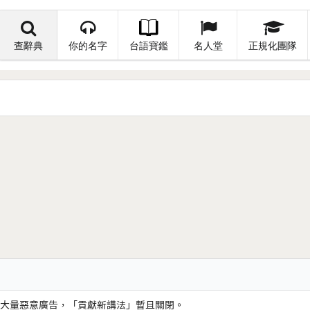
查辭典
你的名字
台語寶鑑
名人堂
正規化團隊
大量惡意廣告，「貢獻新講法」暫且關閉。