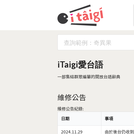
iTaigi愛台語
一部集結群眾編纂的開放台語辭典
維修公告
維修公告紀錄:
日期
事項
2024.11.29
由於後台仍收到