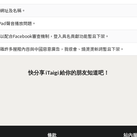
網址及名稱。
iPad聲音播放問題。
以配合Facebook審查機制，登入具名貢獻功能暫且下架。
雜許多腥羶內容與中國惡意廣告，我很會、燒燙燙新詞暫且下架。
快分享 iTaigi 給你的朋友知道吧！
條款
站內