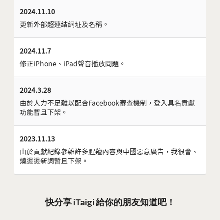
2024.11.10
更新外部超連結網址及名稱。
2024.11.7
修正iPhone、iPad聲音播放問題。
2024.3.28
由於人力不足難以配合Facebook審查機制，登入具名貢獻
功能暫且下架。
2023.11.13
由於貢獻紀錄參雜許多腥羶內容與中國惡意廣告，我很會、
燒燙燙新詞暫且下架。
快分享 iTaigi 給你的朋友知道吧！