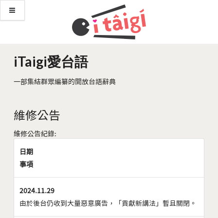
iTaigi愛台語
一部集結群眾編纂的開放台語辭典
維修公告
維修公告紀錄:
日期
事項
2024.11.29
由於後台仍收到大量惡意廣告，「貢獻新講法」暫且關閉。