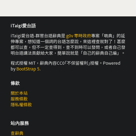
iTaigi愛台語
iTaigi愛台語-群眾台語辭典是
g0v 零時政府
專案「萌典」的延
伸專案，想知道一個詞的台語怎麼說，來這裡查就對了！甚麼
都可以查，但不一定查得到，查不到時可以發問，或者自己發
明台語講法貢獻給大家，簡單說就是「自己的辭典自己編」。
程式授權 MIT，辭典內容CC0｢不保留權利｣授權。Powered
by
BootStrap 5
.
條款
關於本站
服務條款
隱私權條款
站內服務
查辭典