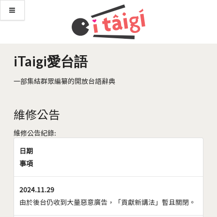
iTaigi愛台語
一部集結群眾編纂的開放台語辭典
維修公告
維修公告紀錄:
日期
事項
2024.11.29
由於後台仍收到大量惡意廣告，「貢獻新講法」暫且關閉。