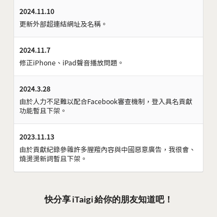
2024.11.10
更新外部超連結網址及名稱。
2024.11.7
修正iPhone、iPad聲音播放問題。
2024.3.28
由於人力不足難以配合Facebook審查機制，登入具名貢獻
功能暫且下架。
2023.11.13
由於貢獻紀錄參雜許多腥羶內容與中國惡意廣告，我很會、
燒燙燙新詞暫且下架。
快分享 iTaigi 給你的朋友知道吧！