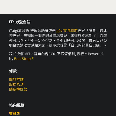
iTaigi愛台語
iTaigi愛台語-群眾台語辭典是
g0v 零時政府
專案「萌典」的延
伸專案，想知道一個詞的台語怎麼說，來這裡查就對了！甚麼
都可以查，但不一定查得到，查不到時可以發問，或者自己發
明台語講法貢獻給大家，簡單說就是「自己的辭典自己編」。
程式授權 MIT，辭典內容CC0｢不保留權利｣授權。Powered
by
BootStrap 5
.
條款
關於本站
服務條款
隱私權條款
站內服務
查辭典