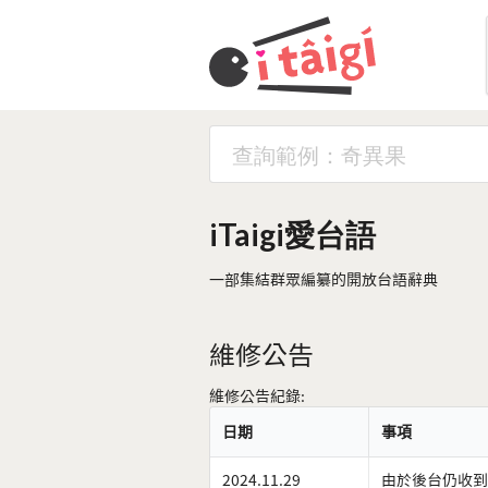
iTaigi愛台語
一部集結群眾編纂的開放台語辭典
維修公告
維修公告紀錄:
日期
事項
2024.11.29
由於後台仍收到