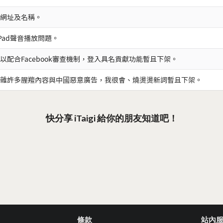
網址及名稱。
iPad聲音播放問題。
以配合Facebook審查機制，登入具名貢獻功能暫且下架。
雜許多腥羶內容與中國惡意廣告，我很會、燒燙燙新詞暫且下架。
快分享 iTaigi 給你的朋友知道吧！
條款
站內