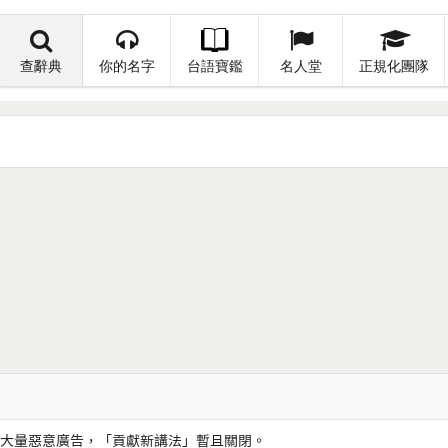
查辭典
你的名字
台語寶鑑
名人堂
正規化團隊
大量惡意廣告，「貢獻新講法」暫且關閉。