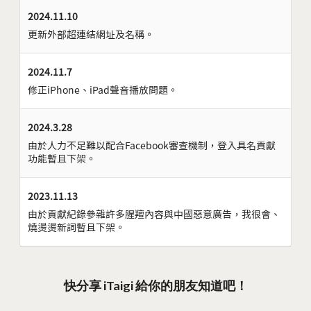
2024.11.10
更新外部超連結網址及名稱。
2024.11.7
修正iPhone、iPad聲音播放問題。
2024.3.28
由於人力不足難以配合Facebook審查機制，登入具名貢獻
功能暫且下架。
2023.11.13
由於貢獻紀錄參雜許多腥羶內容與中國惡意廣告，我很會、
燒燙燙新詞暫且下架。
快分享 iTaigi 給你的朋友知道吧！