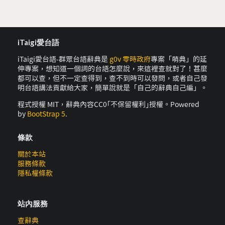
iTaigi愛台語
iTaigi愛台語-群眾台語辭典是
g0v 零時政府
專案「萌典」的延
伸專案，想知道一個詞的台語怎麼說，來這裡查就對了！甚麼
都可以查，但不一定查得到，查不到時可以發問，或者自己發
明台語講法貢獻給大家，簡單說就是「自己的辭典自己編」。
程式授權 MIT，辭典內容CC0｢不保留權利｣授權。Powered
by
BootStrap 5
.
條款
關於本站
服務條款
隱私權條款
站內服務
查辭典