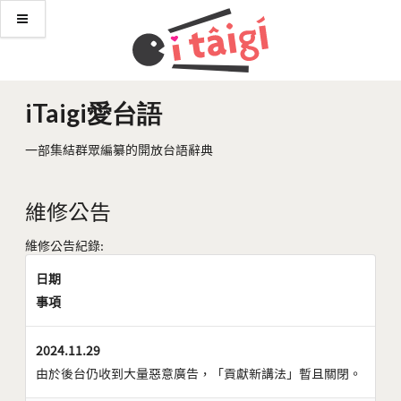
iTaigi愛台語
一部集結群眾編纂的開放台語辭典
維修公告
維修公告紀錄:
日期
事項
2024.11.29
由於後台仍收到大量惡意廣告，「貢獻新講法」暫且關閉。