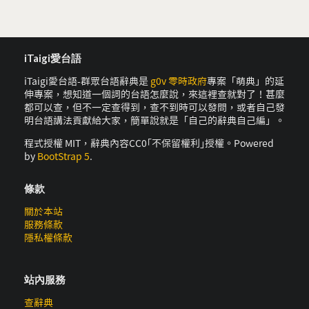
iTaigi愛台語
iTaigi愛台語-群眾台語辭典是
g0v 零時政府
專案「萌典」的延
伸專案，想知道一個詞的台語怎麼說，來這裡查就對了！甚麼
都可以查，但不一定查得到，查不到時可以發問，或者自己發
明台語講法貢獻給大家，簡單說就是「自己的辭典自己編」。
程式授權 MIT，辭典內容CC0｢不保留權利｣授權。Powered
by
BootStrap 5
.
條款
關於本站
服務條款
隱私權條款
站內服務
查辭典