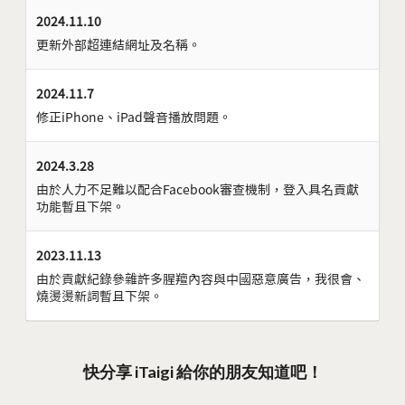
2024.11.10
更新外部超連結網址及名稱。
2024.11.7
修正iPhone、iPad聲音播放問題。
2024.3.28
由於人力不足難以配合Facebook審查機制，登入具名貢獻
功能暫且下架。
2023.11.13
由於貢獻紀錄參雜許多腥羶內容與中國惡意廣告，我很會、
燒燙燙新詞暫且下架。
快分享 iTaigi 給你的朋友知道吧！