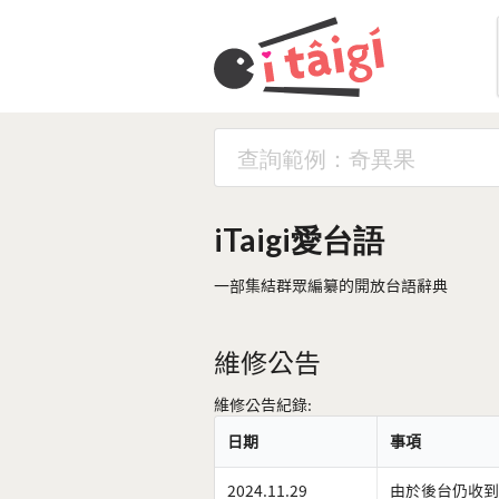
iTaigi愛台語
一部集結群眾編纂的開放台語辭典
維修公告
維修公告紀錄:
日期
事項
2024.11.29
由於後台仍收到