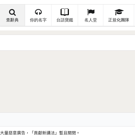
查辭典
你的名字
台語寶鑑
名人堂
正規化團隊
大量惡意廣告，「貢獻新講法」暫且關閉。