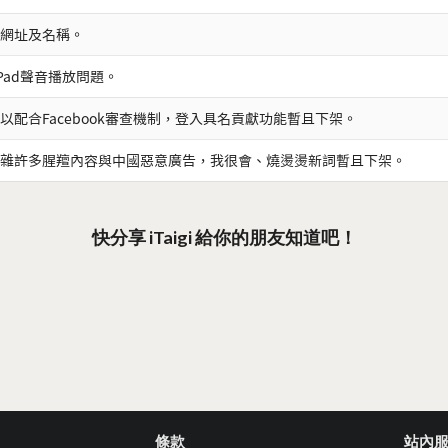
網址及名稱。
iPad聲音播放問題。
以配合Facebook審查機制，登入具名貢獻功能暫且下架。
雜許多腥羶內容與中國惡意廣告，我很會、燒燙燙新詞暫且下架。
快分享 iTaigi 給你的朋友知道吧！
條款
站內