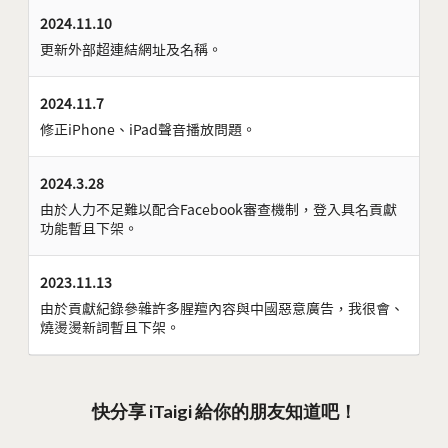
2024.11.10
更新外部超連結網址及名稱。
2024.11.7
修正iPhone、iPad聲音播放問題。
2024.3.28
由於人力不足難以配合Facebook審查機制，登入具名貢獻
功能暫且下架。
2023.11.13
由於貢獻紀錄參雜許多腥羶內容與中國惡意廣告，我很會、
燒燙燙新詞暫且下架。
快分享 iTaigi 給你的朋友知道吧！