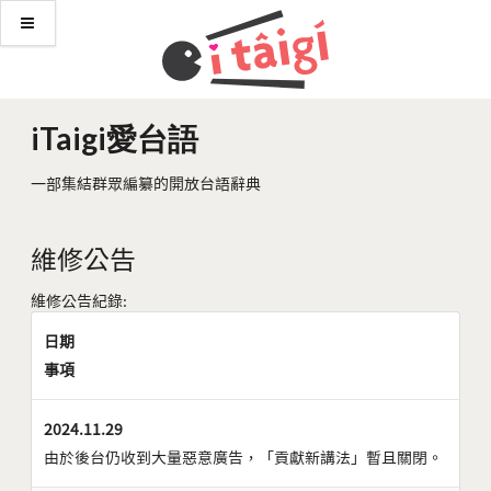
iTaigi愛台語
一部集結群眾編纂的開放台語辭典
維修公告
維修公告紀錄:
日期
事項
2024.11.29
由於後台仍收到大量惡意廣告，「貢獻新講法」暫且關閉。