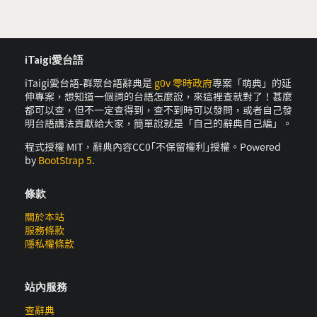
iTaigi愛台語
iTaigi愛台語-群眾台語辭典是
g0v 零時政府
專案「萌典」的延
伸專案，想知道一個詞的台語怎麼說，來這裡查就對了！甚麼
都可以查，但不一定查得到，查不到時可以發問，或者自己發
明台語講法貢獻給大家，簡單說就是「自己的辭典自己編」。
程式授權 MIT，辭典內容CC0｢不保留權利｣授權。Powered
by
BootStrap 5
.
條款
關於本站
服務條款
隱私權條款
站內服務
查辭典