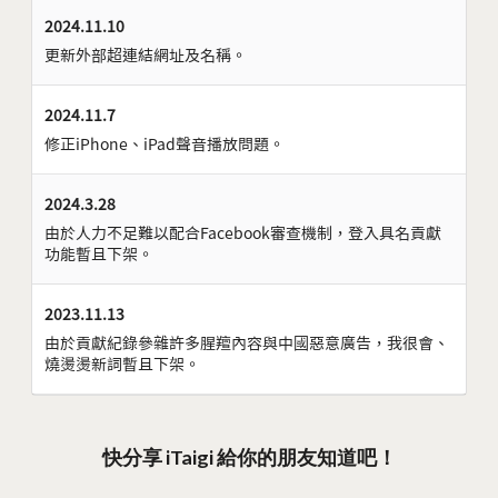
2024.11.10
更新外部超連結網址及名稱。
2024.11.7
修正iPhone、iPad聲音播放問題。
2024.3.28
由於人力不足難以配合Facebook審查機制，登入具名貢獻
功能暫且下架。
2023.11.13
由於貢獻紀錄參雜許多腥羶內容與中國惡意廣告，我很會、
燒燙燙新詞暫且下架。
快分享 iTaigi 給你的朋友知道吧！