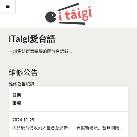
iTaigi愛台語
一部集結群眾編纂的開放台語辭典
維修公告
維修公告紀錄:
日期
事項
2024.11.29
由於後台仍收到大量惡意廣告，「貢獻新講法」暫且關閉。