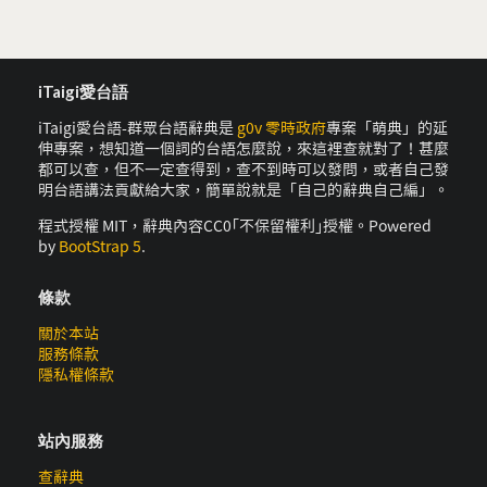
iTaigi愛台語
iTaigi愛台語-群眾台語辭典是
g0v 零時政府
專案「萌典」的延
伸專案，想知道一個詞的台語怎麼說，來這裡查就對了！甚麼
都可以查，但不一定查得到，查不到時可以發問，或者自己發
明台語講法貢獻給大家，簡單說就是「自己的辭典自己編」。
程式授權 MIT，辭典內容CC0｢不保留權利｣授權。Powered
by
BootStrap 5
.
條款
關於本站
服務條款
隱私權條款
站內服務
查辭典