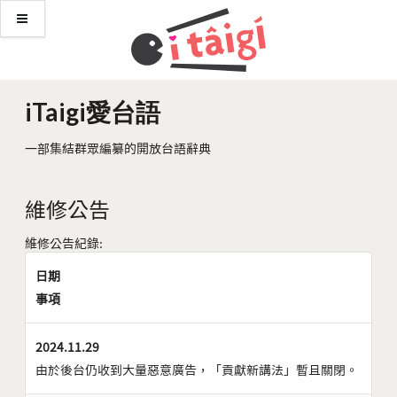
iTaigi愛台語
一部集結群眾編纂的開放台語辭典
維修公告
維修公告紀錄:
日期
事項
2024.11.29
由於後台仍收到大量惡意廣告，「貢獻新講法」暫且關閉。