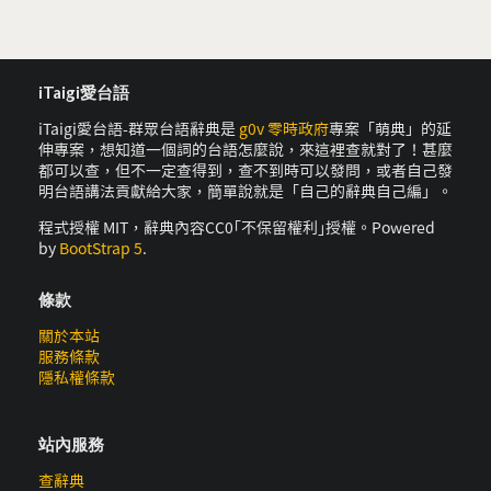
iTaigi愛台語
iTaigi愛台語-群眾台語辭典是
g0v 零時政府
專案「萌典」的延
伸專案，想知道一個詞的台語怎麼說，來這裡查就對了！甚麼
都可以查，但不一定查得到，查不到時可以發問，或者自己發
明台語講法貢獻給大家，簡單說就是「自己的辭典自己編」。
程式授權 MIT，辭典內容CC0｢不保留權利｣授權。Powered
by
BootStrap 5
.
條款
關於本站
服務條款
隱私權條款
站內服務
查辭典