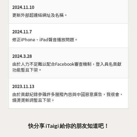
2024.11.10
更新外部超連結網址及名稱。
2024.11.7
修正iPhone、iPad聲音播放問題。
2024.3.28
由於人力不足難以配合Facebook審查機制，登入具名貢獻
功能暫且下架。
2023.11.13
由於貢獻紀錄參雜許多腥羶內容與中國惡意廣告，我很會、
燒燙燙新詞暫且下架。
快分享 iTaigi 給你的朋友知道吧！