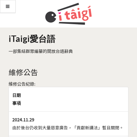
iTaigi愛台語
一部集結群眾編纂的開放台語辭典
維修公告
維修公告紀錄:
日期
事項
2024.11.29
由於後台仍收到大量惡意廣告，「貢獻新講法」暫且關閉。