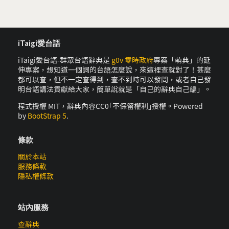
iTaigi愛台語
iTaigi愛台語-群眾台語辭典是
g0v 零時政府
專案「萌典」的延
伸專案，想知道一個詞的台語怎麼說，來這裡查就對了！甚麼
都可以查，但不一定查得到，查不到時可以發問，或者自己發
明台語講法貢獻給大家，簡單說就是「自己的辭典自己編」。
程式授權 MIT，辭典內容CC0｢不保留權利｣授權。Powered
by
BootStrap 5
.
條款
關於本站
服務條款
隱私權條款
站內服務
查辭典