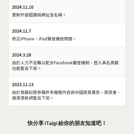
2024.11.10
更新外部超連結網址及名稱。
2024.11.7
修正iPhone、iPad聲音播放問題。
2024.3.28
由於人力不足難以配合Facebook審查機制，登入具名貢獻
功能暫且下架。
2023.11.13
由於貢獻紀錄參雜許多腥羶內容與中國惡意廣告，我很會、
燒燙燙新詞暫且下架。
快分享 iTaigi 給你的朋友知道吧！