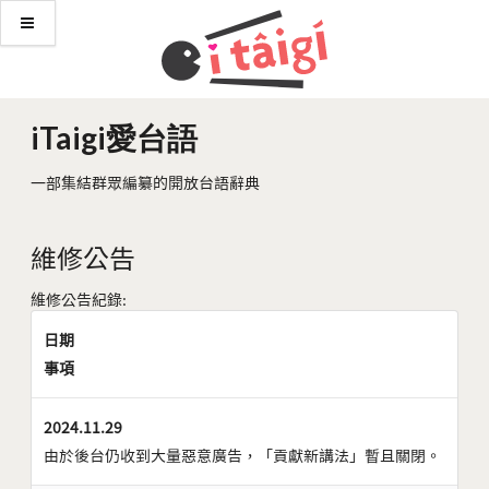
iTaigi愛台語
一部集結群眾編纂的開放台語辭典
維修公告
維修公告紀錄:
日期
事項
2024.11.29
由於後台仍收到大量惡意廣告，「貢獻新講法」暫且關閉。