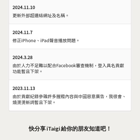
2024.11.10
更新外部超連結網址及名稱。
2024.11.7
修正iPhone、iPad聲音播放問題。
2024.3.28
由於人力不足難以配合Facebook審查機制，登入具名貢獻
功能暫且下架。
2023.11.13
由於貢獻紀錄參雜許多腥羶內容與中國惡意廣告，我很會、
燒燙燙新詞暫且下架。
快分享 iTaigi 給你的朋友知道吧！