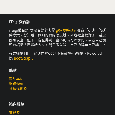
iTaigi愛台語
iTaigi愛台語-群眾台語辭典是
g0v 零時政府
專案「萌典」的延
伸專案，想知道一個詞的台語怎麼說，來這裡查就對了！甚麼
都可以查，但不一定查得到，查不到時可以發問，或者自己發
明台語講法貢獻給大家，簡單說就是「自己的辭典自己編」。
程式授權 MIT，辭典內容CC0｢不保留權利｣授權。Powered
by
BootStrap 5
.
條款
關於本站
服務條款
隱私權條款
站內服務
查辭典