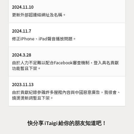
2024.11.10
更新外部超連結網址及名稱。
2024.11.7
修正iPhone、iPad聲音播放問題。
2024.3.28
由於人力不足難以配合Facebook審查機制，登入具名貢獻
功能暫且下架。
2023.11.13
由於貢獻紀錄參雜許多腥羶內容與中國惡意廣告，我很會、
燒燙燙新詞暫且下架。
快分享 iTaigi 給你的朋友知道吧！