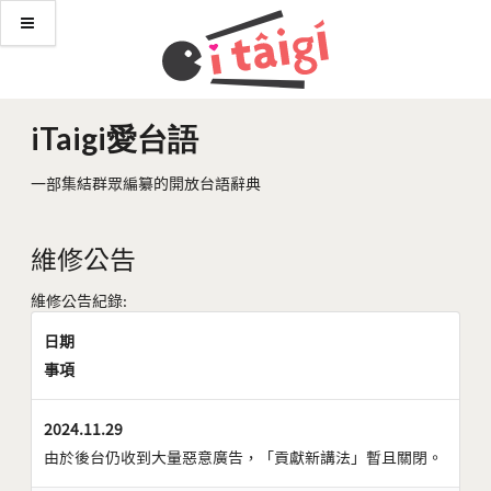
iTaigi愛台語
一部集結群眾編纂的開放台語辭典
維修公告
維修公告紀錄:
日期
事項
2024.11.29
由於後台仍收到大量惡意廣告，「貢獻新講法」暫且關閉。