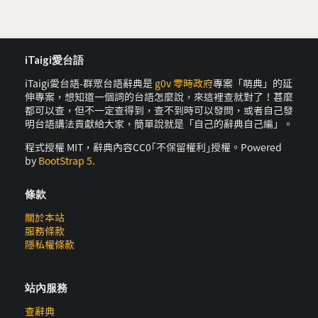
iTaigi愛台語
iTaigi愛台語-群眾台語辭典是
g0v 零時政府
專案「萌典」的延
伸專案，想知道一個詞的台語怎麼說，來這裡查就對了！甚麼
都可以查，但不一定查得到，查不到時可以發問，或者自己發
明台語講法貢獻給大家，簡單說就是「自己的辭典自己編」。
程式授權 MIT，辭典內容CC0｢不保留權利｣授權。Powered
by
BootStrap 5
.
條款
關於本站
服務條款
隱私權條款
站內服務
查辭典