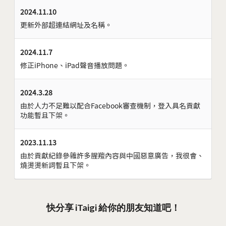
2024.11.10
更新外部超連結網址及名稱。
2024.11.7
修正iPhone、iPad聲音播放問題。
2024.3.28
由於人力不足難以配合Facebook審查機制，登入具名貢獻
功能暫且下架。
2023.11.13
由於貢獻紀錄參雜許多腥羶內容與中國惡意廣告，我很會、
燒燙燙新詞暫且下架。
快分享 iTaigi 給你的朋友知道吧！