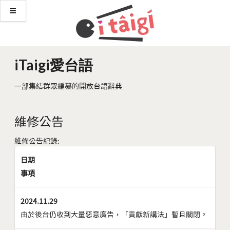
iTaigi愛台語
一部集結群眾編纂的開放台語辭典
維修公告
維修公告紀錄:
日期
事項
2024.11.29
由於後台仍收到大量惡意廣告，「貢獻新講法」暫且關閉。