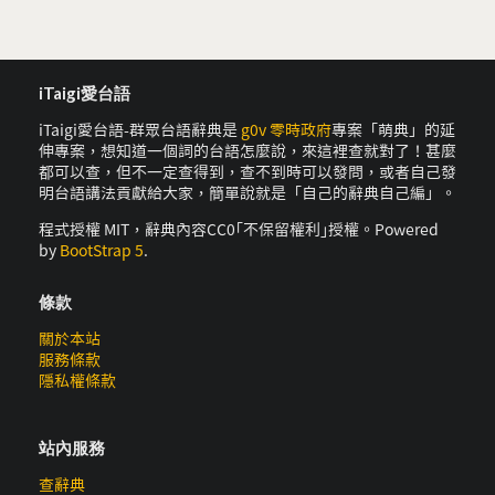
iTaigi愛台語
iTaigi愛台語-群眾台語辭典是
g0v 零時政府
專案「萌典」的延
伸專案，想知道一個詞的台語怎麼說，來這裡查就對了！甚麼
都可以查，但不一定查得到，查不到時可以發問，或者自己發
明台語講法貢獻給大家，簡單說就是「自己的辭典自己編」。
程式授權 MIT，辭典內容CC0｢不保留權利｣授權。Powered
by
BootStrap 5
.
條款
關於本站
服務條款
隱私權條款
站內服務
查辭典