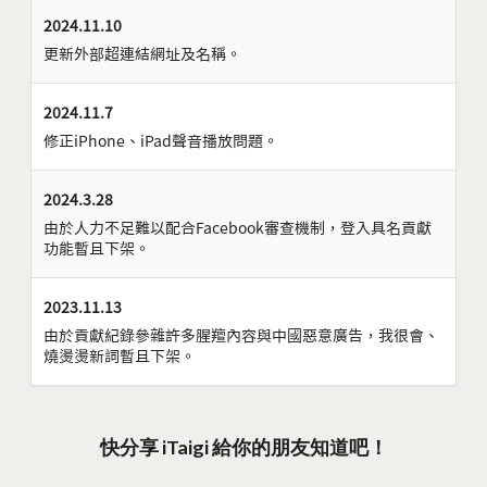
2024.11.10
更新外部超連結網址及名稱。
2024.11.7
修正iPhone、iPad聲音播放問題。
2024.3.28
由於人力不足難以配合Facebook審查機制，登入具名貢獻
功能暫且下架。
2023.11.13
由於貢獻紀錄參雜許多腥羶內容與中國惡意廣告，我很會、
燒燙燙新詞暫且下架。
快分享 iTaigi 給你的朋友知道吧！