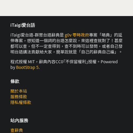
iTaigi愛台語
iTaigi愛台語-群眾台語辭典是
g0v 零時政府
專案「萌典」的延
伸專案，想知道一個詞的台語怎麼說，來這裡查就對了！甚麼
都可以查，但不一定查得到，查不到時可以發問，或者自己發
明台語講法貢獻給大家，簡單說就是「自己的辭典自己編」。
程式授權 MIT，辭典內容CC0｢不保留權利｣授權。Powered
by
BootStrap 5
.
條款
關於本站
服務條款
隱私權條款
站內服務
查辭典