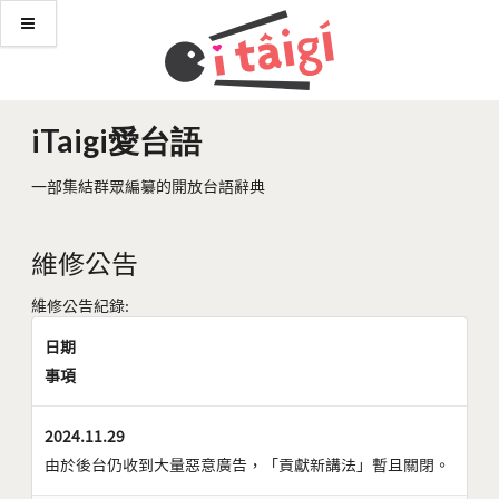
iTaigi愛台語
一部集結群眾編纂的開放台語辭典
維修公告
維修公告紀錄:
日期
事項
2024.11.29
由於後台仍收到大量惡意廣告，「貢獻新講法」暫且關閉。