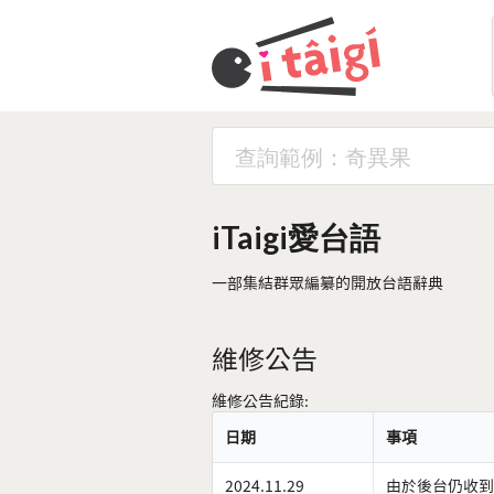
iTaigi愛台語
一部集結群眾編纂的開放台語辭典
維修公告
維修公告紀錄:
日期
事項
2024.11.29
由於後台仍收到