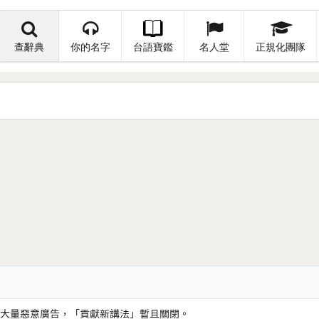
查辭典
你的名字
台語寶鑑
名人堂
正規化團隊
大量惡意廣告，「貢獻新講法」暫且關閉。