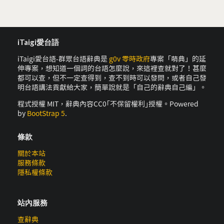
iTaigi愛台語
iTaigi愛台語-群眾台語辭典是
g0v 零時政府
專案「萌典」的延
伸專案，想知道一個詞的台語怎麼說，來這裡查就對了！甚麼
都可以查，但不一定查得到，查不到時可以發問，或者自己發
明台語講法貢獻給大家，簡單說就是「自己的辭典自己編」。
程式授權 MIT，辭典內容CC0｢不保留權利｣授權。Powered
by
BootStrap 5
.
條款
關於本站
服務條款
隱私權條款
站內服務
查辭典