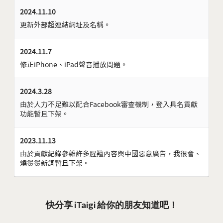
2024.11.10
更新外部超連結網址及名稱。
2024.11.7
修正iPhone、iPad聲音播放問題。
2024.3.28
由於人力不足難以配合Facebook審查機制，登入具名貢獻
功能暫且下架。
2023.11.13
由於貢獻紀錄參雜許多腥羶內容與中國惡意廣告，我很會、
燒燙燙新詞暫且下架。
快分享 iTaigi 給你的朋友知道吧！