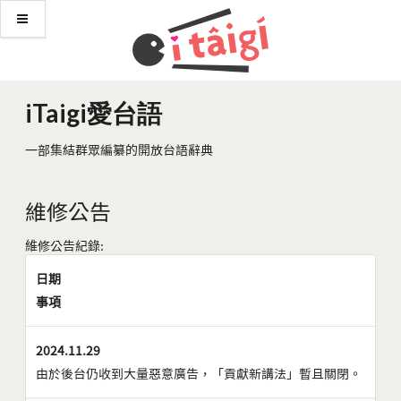
iTaigi愛台語
一部集結群眾編纂的開放台語辭典
維修公告
維修公告紀錄:
日期
事項
2024.11.29
由於後台仍收到大量惡意廣告，「貢獻新講法」暫且關閉。