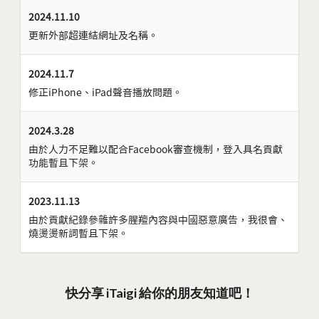
2024.11.10
更新外部超連結網址及名稱。
2024.11.7
修正iPhone、iPad聲音播放問題。
2024.3.28
由於人力不足難以配合Facebook審查機制，登入具名貢獻
功能暫且下架。
2023.11.13
由於貢獻紀錄參雜許多腥羶內容與中國惡意廣告，我很會、
燒燙燙新詞暫且下架。
快分享 iTaigi 給你的朋友知道吧！