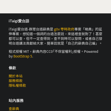
iTaigi愛台語
iTaigi愛台語-群眾台語辭典是
g0v 零時政府
專案「萌典」的延
伸專案，想知道一個詞的台語怎麼說，來這裡查就對了！甚麼
都可以查，但不一定查得到，查不到時可以發問，或者自己發
明台語講法貢獻給大家，簡單說就是「自己的辭典自己編」。
程式授權 MIT，辭典內容CC0｢不保留權利｣授權。Powered
by
BootStrap 5
.
條款
關於本站
服務條款
隱私權條款
站內服務
查辭典