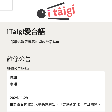
iTaigi愛台語
一部集結群眾編纂的開放台語辭典
維修公告
維修公告紀錄:
日期
事項
2024.11.29
由於後台仍收到大量惡意廣告，「貢獻新講法」暫且關閉。