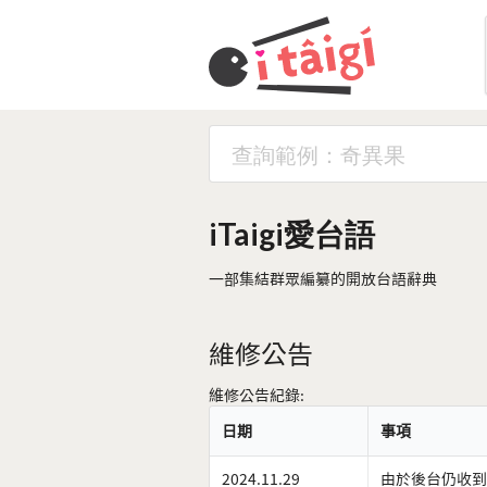
iTaigi愛台語
一部集結群眾編纂的開放台語辭典
維修公告
維修公告紀錄:
日期
事項
2024.11.29
由於後台仍收到