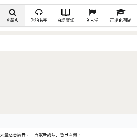
查辭典
你的名字
台語寶鑑
名人堂
正規化團隊
大量惡意廣告，「貢獻新講法」暫且關閉。