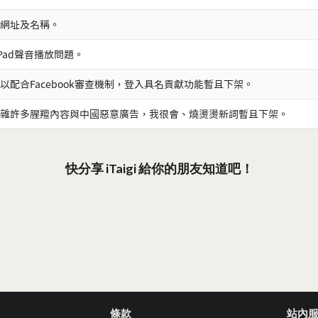
網址及名稱。
iPad聲音播放問題。
以配合Facebook審查機制，登入具名貢獻功能暫且下架。
雜許多腥羶內容與中國惡意廣告，我很會、燒燙燙新詞暫且下架。
快分享 iTaigi 給你的朋友知道吧！
條款
站內