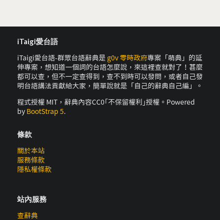
iTaigi愛台語
iTaigi愛台語-群眾台語辭典是
g0v 零時政府
專案「萌典」的延
伸專案，想知道一個詞的台語怎麼說，來這裡查就對了！甚麼
都可以查，但不一定查得到，查不到時可以發問，或者自己發
明台語講法貢獻給大家，簡單說就是「自己的辭典自己編」。
程式授權 MIT，辭典內容CC0｢不保留權利｣授權。Powered
by
BootStrap 5
.
條款
關於本站
服務條款
隱私權條款
站內服務
查辭典