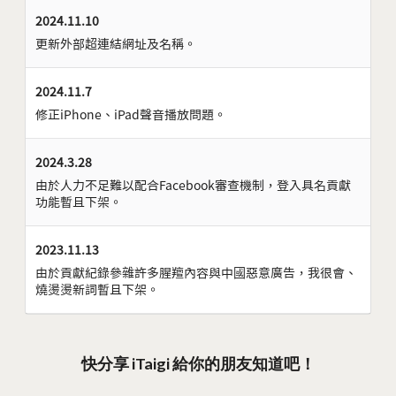
2024.11.10
更新外部超連結網址及名稱。
2024.11.7
修正iPhone、iPad聲音播放問題。
2024.3.28
由於人力不足難以配合Facebook審查機制，登入具名貢獻
功能暫且下架。
2023.11.13
由於貢獻紀錄參雜許多腥羶內容與中國惡意廣告，我很會、
燒燙燙新詞暫且下架。
快分享 iTaigi 給你的朋友知道吧！