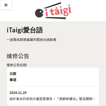
iTaigi愛台語
一部集結群眾編纂的開放台語辭典
維修公告
維修公告紀錄:
日期
事項
2024.11.29
由於後台仍收到大量惡意廣告，「貢獻新講法」暫且關閉。