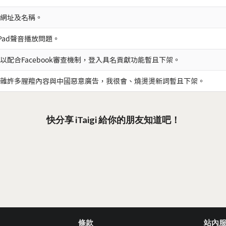
網址及名稱。
iPad聲音播放問題。
以配合Facebook審查機制，登入具名貢獻功能暫且下架。
雜許多腥羶內容與中國惡意廣告，我很會、燒燙燙新詞暫且下架。
快分享 iTaigi 給你的朋友知道吧！
條款
站內