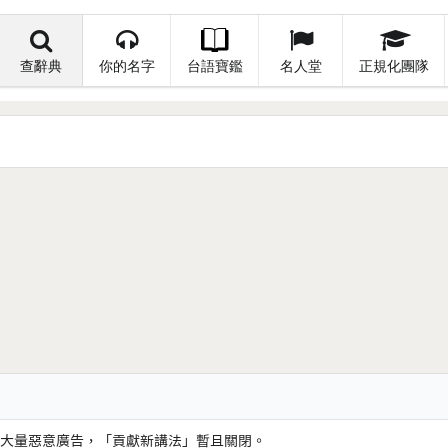
查辭典
你的名字
台語寶鑑
名人堂
正規化團隊
大量惡意廣告，「貢獻新講法」暫且關閉。