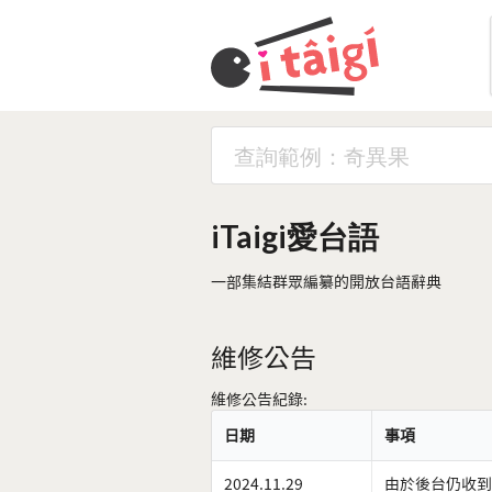
iTaigi愛台語
一部集結群眾編纂的開放台語辭典
維修公告
維修公告紀錄:
日期
事項
2024.11.29
由於後台仍收到