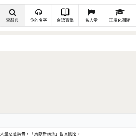
查辭典
你的名字
台語寶鑑
名人堂
正規化團隊
大量惡意廣告，「貢獻新講法」暫且關閉。