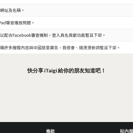
網址及名稱。
iPad聲音播放問題。
以配合Facebook審查機制，登入具名貢獻功能暫且下架。
雜許多腥羶內容與中國惡意廣告，我很會、燒燙燙新詞暫且下架。
快分享 iTaigi 給你的朋友知道吧！
條款
站內