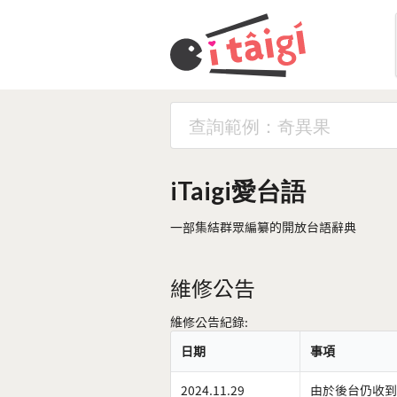
iTaigi愛台語
一部集結群眾編纂的開放台語辭典
維修公告
維修公告紀錄:
日期
事項
2024.11.29
由於後台仍收到