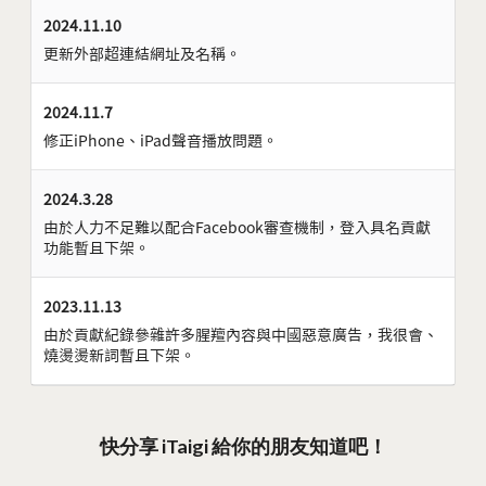
2024.11.10
更新外部超連結網址及名稱。
2024.11.7
修正iPhone、iPad聲音播放問題。
2024.3.28
由於人力不足難以配合Facebook審查機制，登入具名貢獻
功能暫且下架。
2023.11.13
由於貢獻紀錄參雜許多腥羶內容與中國惡意廣告，我很會、
燒燙燙新詞暫且下架。
快分享 iTaigi 給你的朋友知道吧！