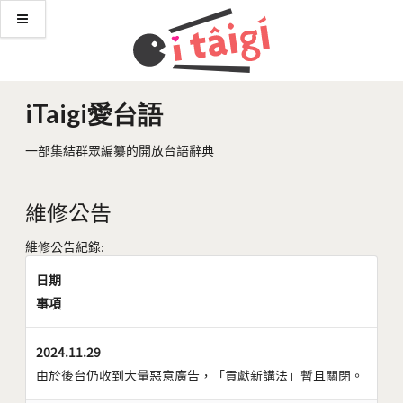
iTaigi愛台語
一部集結群眾編纂的開放台語辭典
維修公告
維修公告紀錄:
日期
事項
2024.11.29
由於後台仍收到大量惡意廣告，「貢獻新講法」暫且關閉。