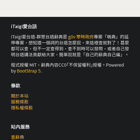
iTaigi愛台語
iTaigi愛台語-群眾台語辭典是
g0v 零時政府
專案「萌典」的延
伸專案，想知道一個詞的台語怎麼說，來這裡查就對了！甚麼
都可以查，但不一定查得到，查不到時可以發問，或者自己發
明台語講法貢獻給大家，簡單說就是「自己的辭典自己編」。
程式授權 MIT，辭典內容CC0｢不保留權利｣授權。Powered
by
BootStrap 5
.
條款
關於本站
服務條款
隱私權條款
站內服務
查辭典