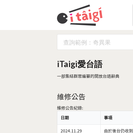
iTaigi愛台語
一部集結群眾編纂的開放台語辭典
維修公告
維修公告紀錄:
日期
事項
2024.11.29
由於後台仍收到