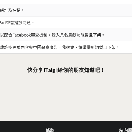
網址及名稱。
iPad聲音播放問題。
以配合Facebook審查機制，登入具名貢獻功能暫且下架。
雜許多腥羶內容與中國惡意廣告，我很會、燒燙燙新詞暫且下架。
快分享 iTaigi 給你的朋友知道吧！
條款
站內