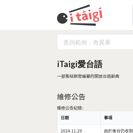
iTaigi愛台語
一部集結群眾編纂的開放台語辭典
維修公告
維修公告紀錄:
日期
事項
2024.11.29
由於後台仍收到