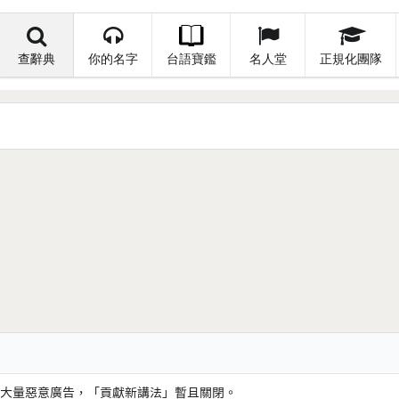
查辭典
你的名字
台語寶鑑
名人堂
正規化團隊
大量惡意廣告，「貢獻新講法」暫且關閉。