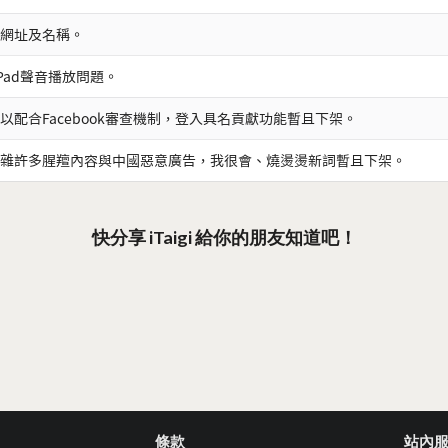
網址及名稱。
iPad聲音播放問題。
以配合Facebook審查機制，登入具名貢獻功能暫且下架。
雜許多腥羶內容與中國惡意廣告，我很會、燒燙燙新詞暫且下架。
快分享 iTaigi 給你的朋友知道吧！
條款
站內