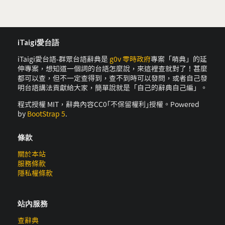
iTaigi愛台語
iTaigi愛台語-群眾台語辭典是
g0v 零時政府
專案「萌典」的延
伸專案，想知道一個詞的台語怎麼說，來這裡查就對了！甚麼
都可以查，但不一定查得到，查不到時可以發問，或者自己發
明台語講法貢獻給大家，簡單說就是「自己的辭典自己編」。
程式授權 MIT，辭典內容CC0｢不保留權利｣授權。Powered
by
BootStrap 5
.
條款
關於本站
服務條款
隱私權條款
站內服務
查辭典