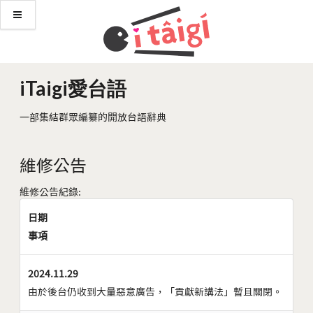
iTaigi愛台語
一部集結群眾編纂的開放台語辭典
維修公告
維修公告紀錄:
日期
事項
2024.11.29
由於後台仍收到大量惡意廣告，「貢獻新講法」暫且關閉。