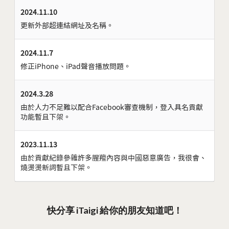
2024.11.10
更新外部超連結網址及名稱。
2024.11.7
修正iPhone、iPad聲音播放問題。
2024.3.28
由於人力不足難以配合Facebook審查機制，登入具名貢獻
功能暫且下架。
2023.11.13
由於貢獻紀錄參雜許多腥羶內容與中國惡意廣告，我很會、
燒燙燙新詞暫且下架。
快分享 iTaigi 給你的朋友知道吧！