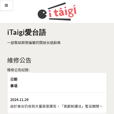
iTaigi愛台語
一部集結群眾編纂的開放台語辭典
維修公告
維修公告紀錄:
日期
事項
2024.11.29
由於後台仍收到大量惡意廣告，「貢獻新講法」暫且關閉。