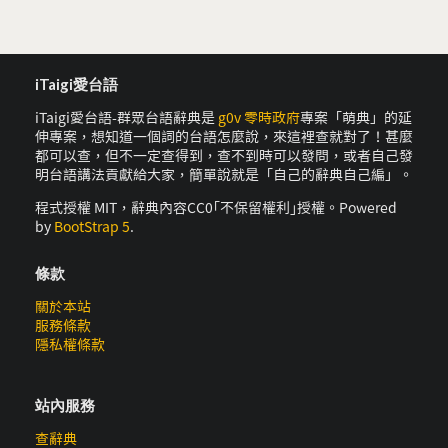
iTaigi愛台語
iTaigi愛台語-群眾台語辭典是
g0v 零時政府
專案「萌典」的延
伸專案，想知道一個詞的台語怎麼說，來這裡查就對了！甚麼
都可以查，但不一定查得到，查不到時可以發問，或者自己發
明台語講法貢獻給大家，簡單說就是「自己的辭典自己編」。
程式授權 MIT，辭典內容CC0｢不保留權利｣授權。Powered
by
BootStrap 5
.
條款
關於本站
服務條款
隱私權條款
站內服務
查辭典