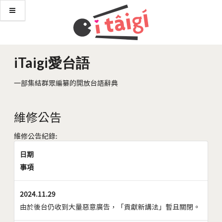
iTaigi愛台語
一部集結群眾編纂的開放台語辭典
維修公告
維修公告紀錄:
日期
事項
2024.11.29
由於後台仍收到大量惡意廣告，「貢獻新講法」暫且關閉。