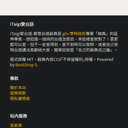
iTaigi愛台語
iTaigi愛台語-群眾台語辭典是
g0v 零時政府
專案「萌典」的延
伸專案，想知道一個詞的台語怎麼說，來這裡查就對了！甚麼
都可以查，但不一定查得到，查不到時可以發問，或者自己發
明台語講法貢獻給大家，簡單說就是「自己的辭典自己編」。
程式授權 MIT，辭典內容CC0｢不保留權利｣授權。Powered
by
BootStrap 5
.
條款
關於本站
服務條款
隱私權條款
站內服務
查辭典