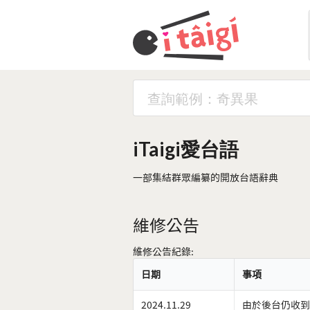
iTaigi愛台語
一部集結群眾編纂的開放台語辭典
維修公告
維修公告紀錄:
日期
事項
2024.11.29
由於後台仍收到