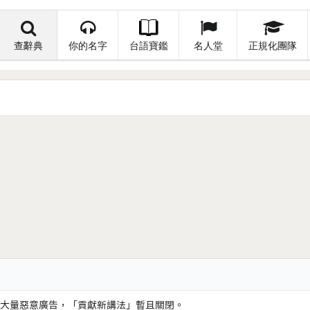
查辭典
你的名字
台語寶鑑
名人堂
正規化團隊
大量惡意廣告，「貢獻新講法」暫且關閉。