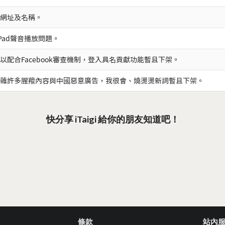
網址及名稱。
iPad聲音播放問題。
以配合Facebook審查機制，登入具名貢獻功能暫且下架。
雜許多腥羶內容與中國惡意廣告，我很會、燒燙燙新詞暫且下架。
快分享 iTaigi 給你的朋友知道吧！
條款
站內