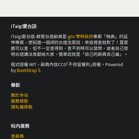
iTaigi愛台語
iTaigi愛台語-群眾台語辭典是
g0v 零時政府
專案「萌典」的延
伸專案，想知道一個詞的台語怎麼說，來這裡查就對了！甚麼
都可以查，但不一定查得到，查不到時可以發問，或者自己發
明台語講法貢獻給大家，簡單說就是「自己的辭典自己編」。
程式授權 MIT，辭典內容CC0｢不保留權利｣授權。Powered
by
BootStrap 5
.
條款
關於本站
服務條款
隱私權條款
站內服務
查辭典