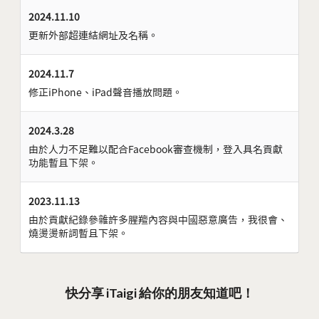
2024.11.10
更新外部超連結網址及名稱。
2024.11.7
修正iPhone、iPad聲音播放問題。
2024.3.28
由於人力不足難以配合Facebook審查機制，登入具名貢獻
功能暫且下架。
2023.11.13
由於貢獻紀錄參雜許多腥羶內容與中國惡意廣告，我很會、
燒燙燙新詞暫且下架。
快分享 iTaigi 給你的朋友知道吧！