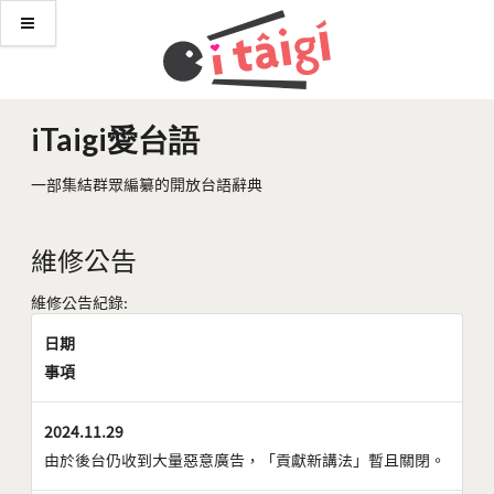
iTaigi愛台語
一部集結群眾編纂的開放台語辭典
維修公告
維修公告紀錄:
日期
事項
2024.11.29
由於後台仍收到大量惡意廣告，「貢獻新講法」暫且關閉。